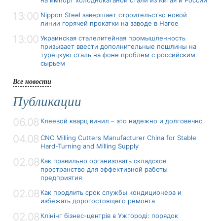
на импорт холоднокатаной стали из Китая и России
13:00
Nippon Steel завершает строительство новой
линии горячей прокатки на заводе в Нагое
13:00
Украинская сталелитейная промышленность
призывает ввести дополнительные пошлины на
турецкую сталь на фоне проблем с российским
сырьем
Все новости
Публикации
06.08
Клеевой кварц винил – это надежно и долговечно
04.08
CNC Milling Cutters Manufacturer China for Stable
Hard-Turning and Milling Supply
02.08
Как правильно организовать складское
пространство для эффективной работы
предприятия
02.08
Как продлить срок службы кондиционера и
избежать дорогостоящего ремонта
02.08
Клінінг бізнес-центрів в Ужгороді: порядок