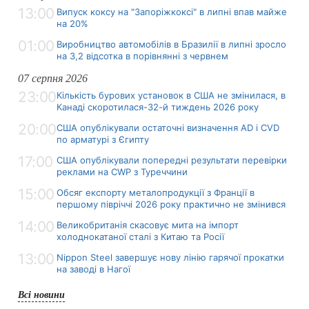
13:00
Випуск коксу на "Запоріжкоксі" в липні впав майже
на 20%
01:00
Виробництво автомобілів в Бразилії в липні зросло
на 3,2 відсотка в порівнянні з червнем
07 серпня 2026
23:00
Кількість бурових установок в США не змінилася, в
Канаді скоротилася-32-й тиждень 2026 року
20:00
США опублікували остаточні визначення AD і CVD
по арматурі з Єгипту
17:00
США опублікували попередні результати перевірки
реклами на CWP з Туреччини
15:00
Обсяг експорту металопродукції з Франції в
першому півріччі 2026 року практично не змінився
14:00
Великобританія скасовує мита на імпорт
холоднокатаної сталі з Китаю та Росії
13:00
Nippon Steel завершує нову лінію гарячої прокатки
на заводі в Нагої
Всі новини