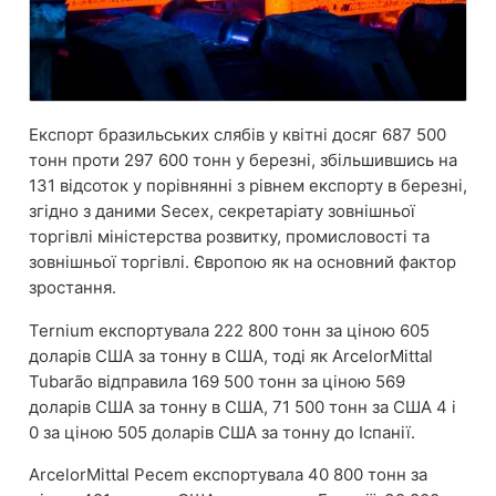
Експорт бразильських слябів у квітні досяг 687 500
тонн проти 297 600 тонн у березні, збільшившись на
131 відсоток у порівнянні з рівнем експорту в березні,
згідно з даними Secex, секретаріату зовнішньої
торгівлі міністерства розвитку, промисловості та
зовнішньої торгівлі. Європою як на основний фактор
зростання.
Ternium експортувала 222 800 тонн за ціною 605
доларів США за тонну в США, тоді як ArcelorMittal
Tubarão відправила 169 500 тонн за ціною 569
доларів США за тонну в США, 71 500 тонн за США 4 і
0 за ціною 505 доларів США за тонну до Іспанії.
ArcelorMittal Pecem експортувала 40 800 тонн за