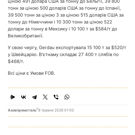
ціною 491 долара США за тонну до Бельгії, 39 800
тонн за ціною 500 доларів США за тонну до Іспанії,
39 500 тонн за ціною 3 за ціною 515 доларів США за
тонну до Німеччини і 10 300 тонн за ціною 522
долари за тонну в Мексику і 10 100 т за $584/т до
Великобританії.
У свою чергу, Gerdau експортувала 15 100 т за $520/т
у Швейцарію. В'єтнаму складає 27 400 т слябів по
$468/т.
Всі ціни є Умови FOB.
®
Азовпромсталь
8 травня 2026 01:00