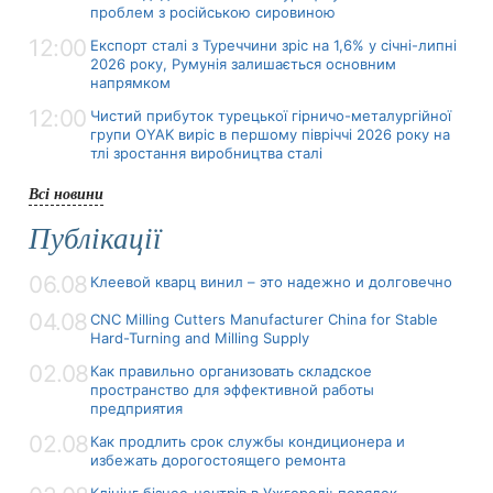
проблем з російською сировиною
12:00
Експорт сталі з Туреччини зріс на 1,6% у січні-липні
2026 року, Румунія залишається основним
напрямком
12:00
Чистий прибуток турецької гірничо-металургійної
групи OYAK виріс в першому півріччі 2026 року на
тлі зростання виробництва сталі
Всі новини
Публікації
06.08
Клеевой кварц винил – это надежно и долговечно
04.08
CNC Milling Cutters Manufacturer China for Stable
Hard-Turning and Milling Supply
02.08
Как правильно организовать складское
пространство для эффективной работы
предприятия
02.08
Как продлить срок службы кондиционера и
избежать дорогостоящего ремонта