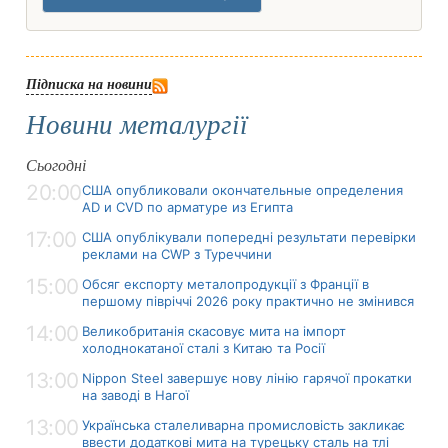
Підписка на новини
Новини металургії
Сьогодні
20:00
США опубликовали окончательные определения
AD и CVD по арматуре из Египта
17:00
США опублікували попередні результати перевірки
реклами на CWP з Туреччини
15:00
Обсяг експорту металопродукції з Франції в
першому півріччі 2026 року практично не змінився
14:00
Великобританія скасовує мита на імпорт
холоднокатаної сталі з Китаю та Росії
13:00
Nippon Steel завершує нову лінію гарячої прокатки
на заводі в Нагої
13:00
Українська сталеливарна промисловість закликає
ввести додаткові мита на турецьку сталь на тлі