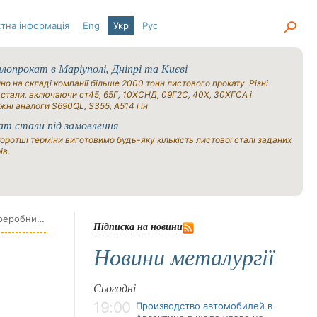
тна інформація
Eng
Укр
Рус
опрокат в Маріуполі, Дніпрі та Києві
но на складі компанії більше 2000 тонн листового прокату. Різні
 стали, включаючи ст45, 65Г, 10ХСНД, 09Г2С, 40Х, 30ХГСА і
жні аналоги S690QL, S355, A514 і ін
ат стали під замовлення
оротші терміни виготовимо будь-яку кількість листової сталі заданих
ів.
Італійська компанія Assofermet попереджає, що заходи безпеки та CBAM можуть завдати шкоди переробникам та дистрибуції.
Підписка на новини
Новини металургії
Сьогодні
19:00
Производство автомобилей в