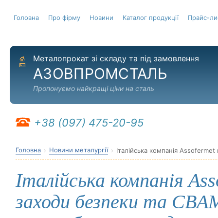
Головна
Про фірму
Новини
Каталог продукції
Прайс-ли
Металопрокат зі складу та під замовлення
На головну
Надіслати листа
АЗОВПРОМСТАЛЬ
Пропонуємо найкращі ціни на сталь
+38 (097) 475-20-95
Головна
Новини металургії
Італійська компанія As
заходи безпеки та CB