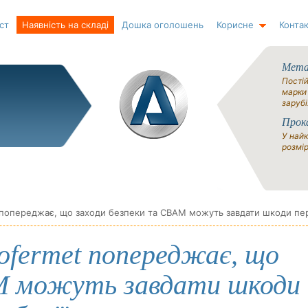
ст
Наявність на складі
Дошка оголошень
Корисне
Контак
Метал
Постій
марки
зарубі
Прок
У найк
розмір
sofermet попереджає, що
AM можуть завдати шкоди