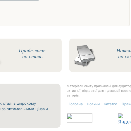
Прайс-лист
Наявн
на сталь
на ск
Матеріали сайту призначені для аудитор
активної, відкритої для індексації пос
авторів.
к сталі в широкому
Головна
Новини
Каталог
Прай
ня за оптимальними цінами.