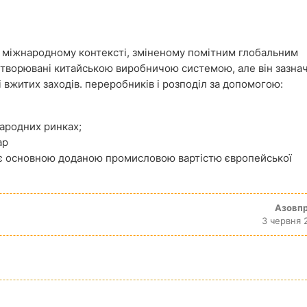
 в міжнародному контексті, зміненому помітним глобальним
творювані китайською виробничою системою, але він зазна
вжитих заходів. переробників і розподіл за допомогою:
ародних ринках;
ар
л є основною доданою промисловою вартістю європейської
Азовп
3 червня 