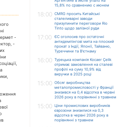
Аргентине в июле упало на
15,8% по сравнению с июнем
18:00
CMRG просить Китайські
сталеливарні заводи
призупинити переговори Rio
кого
Tinto щодо залізної руди
ні
17:00
ЄС оголосив про остаточні
фермет -
антидемпінгові мита на плоский
ктор, -
прокат з Індії, Японії, Тайваню,
них
Туреччини та В'єтнаму
іни
16:00
Турецька компанія Kocaer Çelik
соціації,
отримає замовлення на сталеві
профілі на суму 10,9% від
та
виручки в 2025 році
ики,
15:00
Обсяг виробництва
металопромисловості у Франції
знизився на 0,4 відсотка в червні
оложення
2026 року в порівнянні з травнем
в
15:00
Ціни промислових виробників
евої
єврозони знизилися на 0,3
о
відсотка в червні 2026 року в
ув
порівнянні з травнем