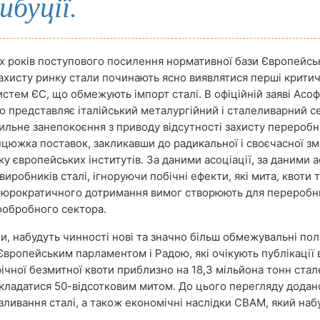
буції.
ох років поступового посилення нормативної бази Європейсь
ахисту ринку стали починають ясно виявлятися перші критич
стем ЄС, що обмежують імпорт сталі. В офіційній заяві Асо
що представляє італійський металургійний і сталеливарний се
ильне занепокоєння з приводу відсутності захисту перероб
нцюжка поставок, закликавши до радикальної і своєчасної зм
ку європейських інститутів. За даними асоціації, за даними а
иробників сталі, ігноруючи побічні ефекти, які мита, квоти 
бюрократичного дотримання вимог створюють для переробн
ообробного сектора.
ли, набудуть чинності нові та значно більш обмежувальні п
Європейським парламентом і Радою, які очікують публікації 
чної безмитної квоти приблизно на 18,3 мільйона тонн стал
бкладатися 50-відсотковим митом. До цього перегляду додан
зливання сталі, а також економічні наслідки CBAM, який наб