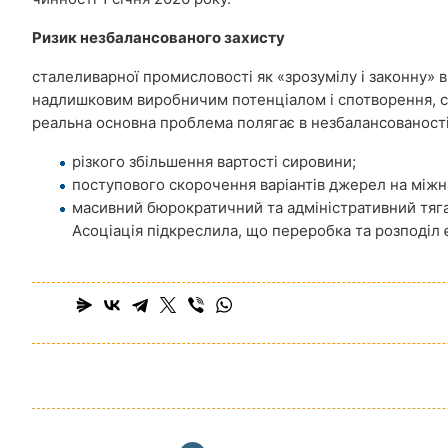
Ризик незбалансованого захисту
сталеливарної промисловості як «зрозумілу і законну»
надлишковим виробничим потенціалом і спотворення, с
реальна основна проблема полягає в незбалансованості 
різкого збільшення вартості сировини;
поступового скорочення варіантів джерел на міжн
масивний бюрократичний та адміністративний тяг
Асоціація підкреслила, що переробка та розподі