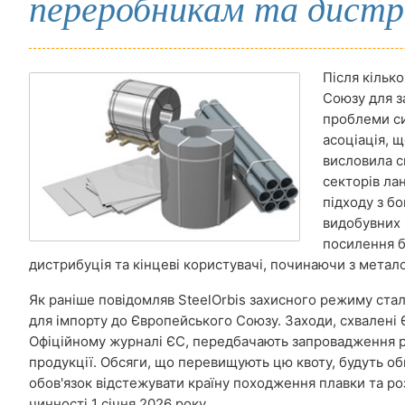
переробникам та дистри
Після кільк
Союзу для з
проблеми си
асоціація, 
висловила с
секторів ла
підходу з бо
видобувних в
посилення 
дистрибуція та кінцеві користувачі, починаючи з метал
Як раніше повідомляв SteelOrbis захисного режиму ста
для імпорту до Європейського Союзу. Заходи, схвалені 
Офіційному журналі ЄС, передбачають запровадження рі
продукції. Обсяги, що перевищують цю квоту, будуть о
обов'язок відстежувати країну походження плавки та ро
чинності 1 січня 2026 року.