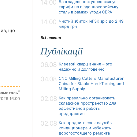
14:00
Бангладеш поступово скасує
тарифи на південнокорейську
сталь в рамках угоди CEPA
14:00
Чистий збиток ІнГЗК зріс до 2,49
млрд грн
чив, що
Всі новини
Публікації
06.08
Клеевой кварц винил – это
надежно и долговечно
04.08
CNC Milling Cutters Manufacturer
China for Stable Hard-Turning and
Milling Supply
®
ромсталь
02.08
Как правильно организовать
2026 16:00
складское пространство для
эффективной работы
предприятия
02.08
Как продлить срок службы
кондиционера и избежать
дорогостоящего ремонта