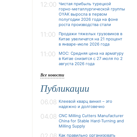
12:00
Чистая прибыль турецкой
горно-металлургической группы
OYAK выросла в первом
полугодии 2026 года на фоне
роста производства стали
11:00
Продажи тяжелых грузовиков в
Китае увеличатся на 21 процент
в январе-июле 2026 года
11:00
MOC: Средняя цена на арматуру
в Китае снизится с 27 июля по 2
августа 2026 года
Все новости
Публикации
06.08
Клеевой кварц винил – это
надежно и долговечно
04.08
CNC Milling Cutters Manufacturer
China for Stable Hard-Turning and
Milling Supply
02.08
Как правильно организовать