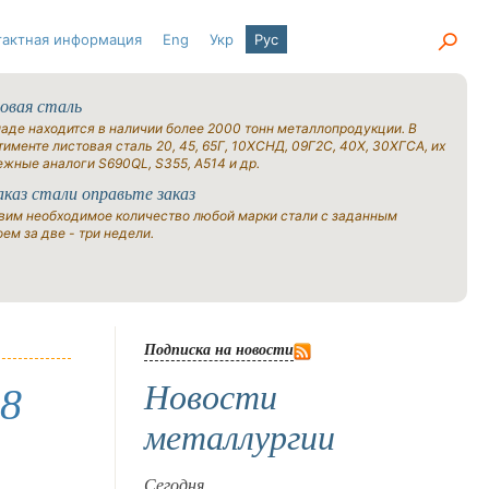
тактная информация
Eng
Укр
Рус
овая сталь
ладе находится в наличии более 2000 тонн металлопродукции. В
именте листовая сталь 20, 45, 65Г, 10ХСНД, 09Г2С, 40Х, 30ХГСА, их
ежные аналоги S690QL, S355, A514 и др.
аказ стали оправьте заказ
вим необходимое количество любой марки стали с заданным
ем за две - три недели.
Подписка на новости
Новости
,8
металлургии
Сегодня