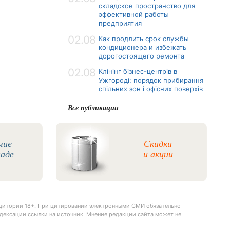
складское пространство для
эффективной работы
предприятия
02.08
Как продлить срок службы
кондиционера и избежать
дорогостоящего ремонта
02.08
Клінінг бізнес-центрів в
Ужгороді: порядок прибирання
спільних зон і офісних поверхів
Все публикации
чие
Скидки
ладе
и акции
удитории 18+. При цитировании электронными СМИ обязательно
дексации ссылки на источник. Мнение редакции сайта может не