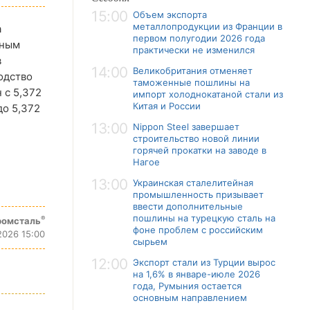
15:00
Объем экспорта
металлопродукции из Франции в
а
первом полугодии 2026 года
чным
практически не изменился
в
14:00
Великобритания отменяет
водство
таможенные пошлины на
 с 5,372
импорт холоднокатаной стали из
Китая и России
до 5,372
13:00
Nippon Steel завершает
строительство новой линии
горячей прокатки на заводе в
Нагое
13:00
Украинская сталелитейная
промышленность призывает
ввести дополнительные
пошлины на турецкую сталь на
®
ромсталь
фоне проблем с российским
2026 15:00
сырьем
12:00
Экспорт стали из Турции вырос
на 1,6% в январе-июле 2026
года, Румыния остается
основным направлением