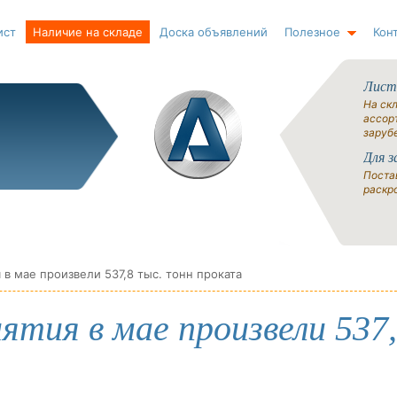
ист
Наличие на складе
Доска объявлений
Полезное
Кон
Лист
На ск
ассорт
заруб
Для з
Поста
раскро
в мае произвели 537,8 тыс. тонн проката
тия в мае произвели 537