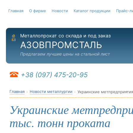
Главная
О фирме
Новости
Каталог продукции
Прайс-л
Металлопрокат со склада и под заказ
На главную
Отправить письмо
АЗОВПРОМСТАЛЬ
Предлагаем лучшие цены на стальной лист
+38 (097) 475-20-95
Главная
Новости металлургии
Украинские метпредприятия 
Украинские метпредприя
тыс. тонн проката