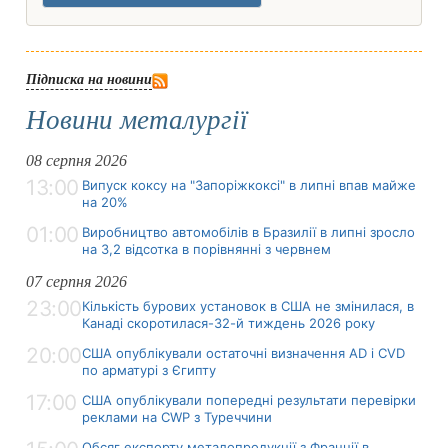
Підписка на новини
Новини металургії
08 серпня 2026
13:00
Випуск коксу на "Запоріжкоксі" в липні впав майже
на 20%
01:00
Виробництво автомобілів в Бразилії в липні зросло
на 3,2 відсотка в порівнянні з червнем
07 серпня 2026
23:00
Кількість бурових установок в США не змінилася, в
Канаді скоротилася-32-й тиждень 2026 року
20:00
США опублікували остаточні визначення AD і CVD
по арматурі з Єгипту
17:00
США опублікували попередні результати перевірки
реклами на CWP з Туреччини
Обсяг експорту металопродукції з Франції в