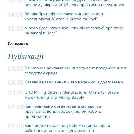
15:00
першому півріччі 2026 року практично не змінився
14:00
Великобританія скасовує мита на імпорт
холоднокатаної сталі з Китаю та Росії
13:00
Nippon Steel завершує нову лінію гарячої прокатки
на заводі в Нагої
Всі новини
Публікації
09.08
Баннерная реклама как инструмент продвижения в
городской среде
06.08
Клеевой кварц винил – это надежно и долговечно
04.08
CNC Milling Cutters Manufacturer China for Stable
Hard-Turning and Milling Supply
02.08
Как правильно организовать складское
пространство для эффективной работы
предприятия
02.08
Как продлить срок службы кондиционера и
избежать дорогостоящего ремонта