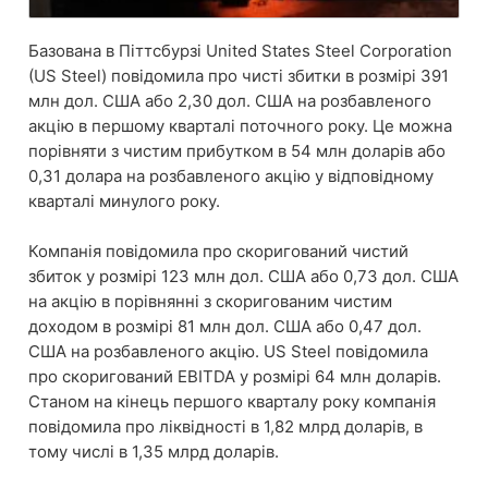
Базована в Піттсбурзі United States Steel Corporation
(US Steel) повідомила про чисті збитки в розмірі 391
млн дол. США або 2,30 дол. США на розбавленого
акцію в першому кварталі поточного року. Це можна
порівняти з чистим прибутком в 54 млн доларів або
0,31 долара на розбавленого акцію у відповідному
кварталі минулого року.
Компанія повідомила про скоригований чистий
збиток у розмірі 123 млн дол. США або 0,73 дол. США
на акцію в порівнянні з скоригованим чистим
доходом в розмірі 81 млн дол. США або 0,47 дол.
США на розбавленого акцію. US Steel повідомила
про скоригований EBITDA у розмірі 64 млн доларів.
Станом на кінець першого кварталу року компанія
повідомила про ліквідності в 1,82 млрд доларів, в
тому числі в 1,35 млрд доларів.