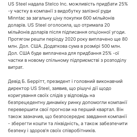
US Steel надала Stelco Inc. можливість придбати 25%
-у частку в компанії з видобутку залізної руди
Minntac за загальну ціну покупки 600 мільйонів
доларів. US Steel оголосила, що отримала 20
мільйонів доларів після підписання опціонної угоди.
Протягом решти періоду 2020 року виплачено ще 80
млн. Дол. США. Додаткова сума в розмірі 500 млн.
Дол. США буде виплачена для придбання 25% -ої
частки в новому спільному підприємстві з розподілу
витрат.
Девід Б. Беррітт, президент і головний виконавчий
директор US Steel, заявив, що рішучі дії щодо
коригування своїх слідів у відповідь на
безпрецедентну динаміку ринку допомогли компанії
перевершити свої прогнози на перший квартал. Він
також зазначив, що безпосереднє завдання компанії
- зберегти кошти та ліквідність, а також забезпечити
безпеку і здоров'я своїх співробітників.