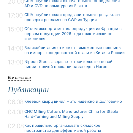
20:00
США опубликовали окончательные определения
AD и CVD по арматуре из Египта
17:00
США опубликовали предварительные результаты
проверки рекламы на CWP из Турции
15:00
Объем экспорта металлопродукции из Франции в
первом полугодии 2026 года практически не
изменился
14:00
Великобритания отменяет таможенные пошлины
на импорт холоднокатаной стали из Китая и России
13:00
Nippon Steel завершает строительство новой
линии горячей прокатки на заводе в Нагое
Все новости
Публикации
06.08
Клеевой кварц винил – это надежно и долговечно
04.08
CNC Milling Cutters Manufacturer China for Stable
Hard-Turning and Milling Supply
02.08
Как правильно организовать складское
пространство для эффективной работы