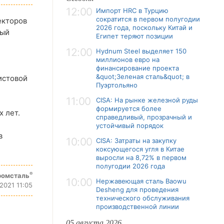
12:00
Импорт HRC в Турцию
сократится в первом полугодии
екторов
2026 года, поскольку Китай и
рый
Египет теряют позиции
12:00
Hydnum Steel выделяет 150
миллионов евро на
финансирование проекта
&quot;Зеленая сталь&quot; в
истовой
Пуэртольяно
11:00
CISA: На рынке железной руды
формируется более
х лет.
справедливый, прозрачный и
устойчивый порядок
в
10:00
CISA: Затраты на закупку
коксующегося угля в Китае
выросли на 8,72% в первом
полугодии 2026 года
®
ромсталь
10:00
Нержавеющая сталь Baowu
2021 11:05
Desheng для проведения
технического обслуживания
производственной линии
05 августа 2026