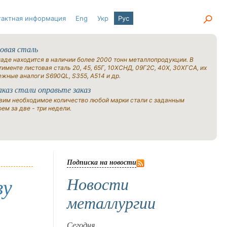
тактная информация
Eng
Укр
Рус
овая сталь
ладе находится в наличии более 2000 тонн металлопродукции. В
именте листовая сталь 20, 45, 65Г, 10ХСНД, 09Г2С, 40Х, 30ХГСА, их
ежные аналоги S690QL, S355, A514 и др.
аказ стали оправьте заказ
вим необходимое количество любой марки стали с заданным
ем за две - три недели.
Подписка на новости
Новости
ву
металлургии
Сегодня