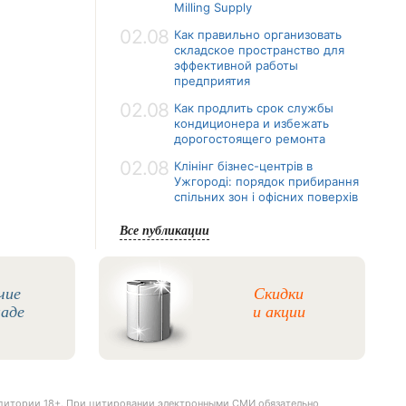
Milling Supply
02.08
Как правильно организовать
складское пространство для
эффективной работы
предприятия
02.08
Как продлить срок службы
кондиционера и избежать
дорогостоящего ремонта
02.08
Клінінг бізнес-центрів в
Ужгороді: порядок прибирання
спільних зон і офісних поверхів
Все публикации
чие
Скидки
ладе
и акции
удитории 18+. При цитировании электронными СМИ обязательно