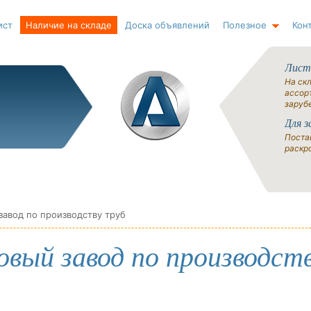
ист
Наличие на складе
Доска объявлений
Полезное
Кон
Лист
На ск
ассорт
заруб
Для з
Поста
раскро
завод по производству труб
вый завод по производст