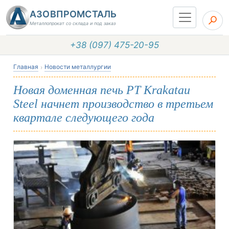
АЗОВПРОМСТАЛЬ
Металлопрокат со склада и под заказ
+38 (097) 475-20-95
Главная
Новости металлургии
Новая доменная печь PT Krakatau
Steel начнет производство в третьем
квартале следующего года