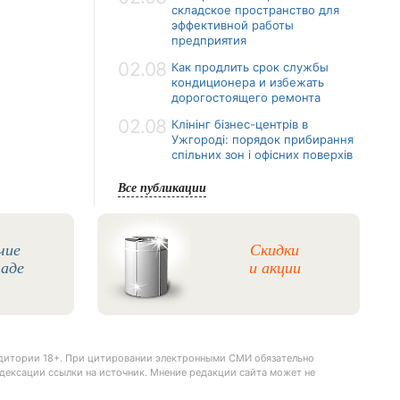
складское пространство для
эффективной работы
предприятия
02.08
Как продлить срок службы
кондиционера и избежать
дорогостоящего ремонта
02.08
Клінінг бізнес-центрів в
Ужгороді: порядок прибирання
спільних зон і офісних поверхів
Все публикации
чие
Скидки
ладе
и акции
удитории 18+. При цитировании электронными СМИ обязательно
дексации ссылки на источник. Мнение редакции сайта может не