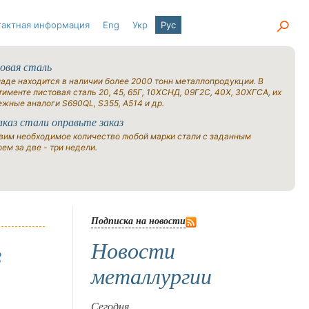
тактная информация
Eng
Укр
Рус
овая сталь
ладе находится в наличии более 2000 тонн металлопродукции. В
именте листовая сталь 20, 45, 65Г, 10ХСНД, 09Г2С, 40Х, 30ХГСА, их
ежные аналоги S690QL, S355, A514 и др.
аказ стали оправьте заказ
вим необходимое количество любой марки стали с заданным
ем за две - три недели.
Подписка на новости
Новости
в
металлургии
Сегодня