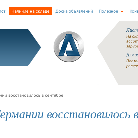
ист
Наличие на складе
Доска объявлений
Полезное
Кон
Лист
На ск
ассорт
заруб
Для з
Поста
раскро
нии восстановилось в сентябре
ермании восстановилось 