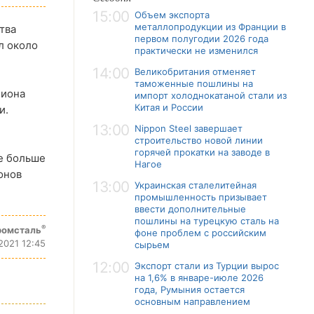
15:00
Объем экспорта
металлопродукции из Франции в
тва
первом полугодии 2026 года
л около
практически не изменился
14:00
Великобритания отменяет
таможенные пошлины на
лиона
импорт холоднокатаной стали из
Китая и России
и.
13:00
Nippon Steel завершает
строительство новой линии
горячей прокатки на заводе в
е больше
Нагое
онов
13:00
Украинская сталелитейная
промышленность призывает
ввести дополнительные
пошлины на турецкую сталь на
®
ромсталь
фоне проблем с российским
2021 12:45
сырьем
12:00
Экспорт стали из Турции вырос
на 1,6% в январе-июле 2026
года, Румыния остается
основным направлением