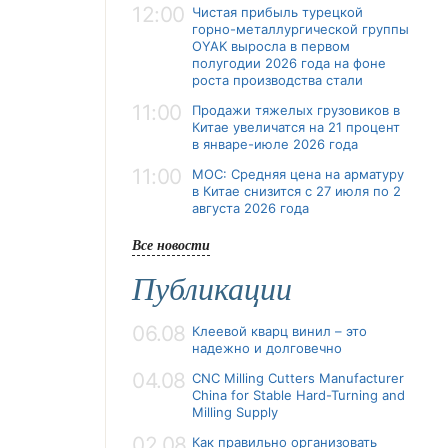
12:00
Чистая прибыль турецкой
горно-металлургической группы
OYAK выросла в первом
полугодии 2026 года на фоне
роста производства стали
11:00
Продажи тяжелых грузовиков в
Китае увеличатся на 21 процент
в январе-июле 2026 года
11:00
MOC: Средняя цена на арматуру
в Китае снизится с 27 июля по 2
августа 2026 года
Все новости
Публикации
06.08
Клеевой кварц винил – это
надежно и долговечно
04.08
CNC Milling Cutters Manufacturer
China for Stable Hard-Turning and
Milling Supply
02.08
Как правильно организовать