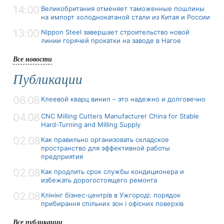
14:00
Великобритания отменяет таможенные пошлины
на импорт холоднокатаной стали из Китая и России
13:00
Nippon Steel завершает строительство новой
линии горячей прокатки на заводе в Нагое
Все новости
Публикации
06.08
Клеевой кварц винил – это надежно и долговечно
04.08
CNC Milling Cutters Manufacturer China for Stable
Hard-Turning and Milling Supply
02.08
Как правильно организовать складское
пространство для эффективной работы
предприятия
02.08
Как продлить срок службы кондиционера и
избежать дорогостоящего ремонта
02.08
Клінінг бізнес-центрів в Ужгороді: порядок
прибирання спільних зон і офісних поверхів
Все публикации