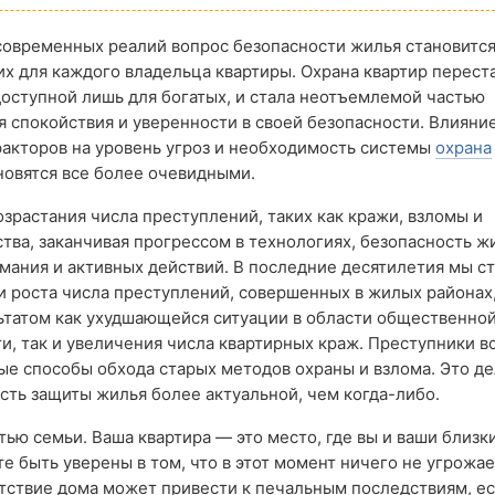
современных реалий вопрос безопасности жилья становитс
х для каждого владельца квартиры. Охрана квартир перест
оступной лишь для богатых, и стала неотъемлемой частью
 спокойствия и уверенности в своей безопасности. Влияни
акторов на уровень угроз и необходимость системы
охрана
овятся все более очевидными.
озрастания числа преступлений, таких как кражи, взломы и
тва, заканчивая прогрессом в технологиях, безопасность ж
мания и активных действий. В последние десятилетия мы с
 роста числа преступлений, совершенных в жилых районах,
ьтатом как ухудшающейся ситуации в области общественно
и, так и увеличения числа квартирных краж. Преступники в
ые способы обхода старых методов охраны и взлома. Это д
ть защиты жилья более актуальной, чем когда-либо.
ью семьи. Ваша квартира — это место, где вы и ваши близк
те быть уверены в том, что в этот момент ничего не угрожа
тствие дома может привести к печальным последствиям, ес