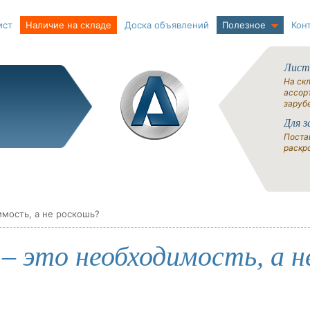
ист
Наличие на складе
Доска объявлений
Полезное
Кон
Лист
На ск
ассорт
заруб
Для з
Поста
раскро
имость, а не роскошь?
– это необходимость, а н