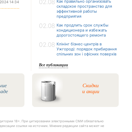
02.08
Как правильно организовать
 2024 14:34
складское пространство для
эффективной работы
предприятия
02.08
Как продлить срок службы
кондиционера и избежать
дорогостоящего ремонта
02.08
Клінінг бізнес-центрів в
Ужгороді: порядок прибирання
спільних зон і офісних поверхів
Все публикации
чие
Скидки
ладе
и акции
удитории 18+. При цитировании электронными СМИ обязательно
дексации ссылки на источник. Мнение редакции сайта может не