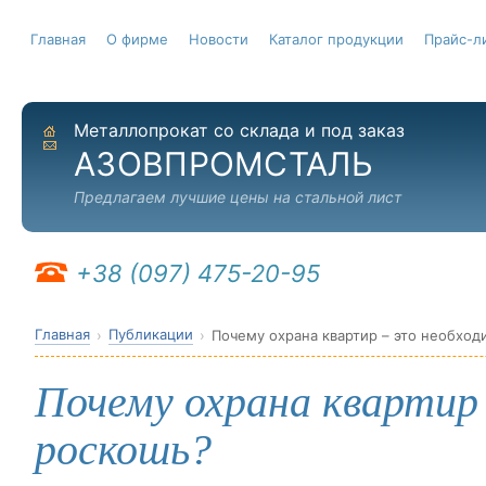
Главная
О фирме
Новости
Каталог продукции
Прайс-л
Металлопрокат со склада и под заказ
На главную
Отправить письмо
АЗОВПРОМСТАЛЬ
Предлагаем лучшие цены на стальной лист
+38 (097) 475-20-95
Главная
Публикации
Почему охрана квартир – это необход
Почему охрана квартир 
роскошь?