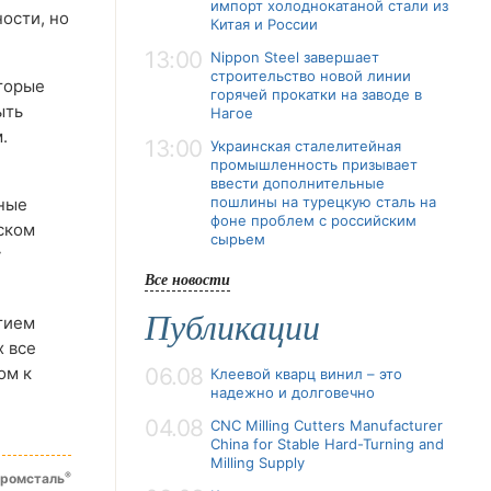
импорт холоднокатаной стали из
ости, но
Китая и России
13:00
Nippon Steel завершает
строительство новой линии
оторые
горячей прокатки на заводе в
ыть
Нагое
.
13:00
Украинская сталелитейная
промышленность призывает
ввести дополнительные
пошлины на турецкую сталь на
ные
фоне проблем с российским
ском
сырьем
у
Все новости
Публикации
тием
х все
ом к
06.08
Клеевой кварц винил – это
надежно и долговечно
04.08
CNC Milling Cutters Manufacturer
China for Stable Hard-Turning and
Milling Supply
®
промсталь