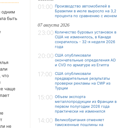
01:00
Производство автомобилей в
Бразилии в июле выросло на 3,2
я одним
процента по сравнению с июнем
ала быть
07 августа 2026
е
23:00
Количество буровых установок в
США не изменилось, в Канаде
сократилось - 32-я неделя 2026
года
20:00
США опубликовали
окончательные определения AD
илья
и CVD по арматуре из Египта
тали
17:00
США опубликовали
 что
предварительные результаты
й
проверки рекламы на CWP из
Турции
се чаще
елает
15:00
Объем экспорта
металлопродукции из Франции в
первом полугодии 2026 года
практически не изменился
ие
ет
14:00
Великобритания отменяет
таможенные пошлины на
ли не