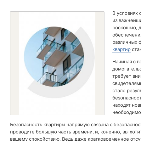
В условиях 
из важнейши
роскошью, д
обеспечения
различных ф
квартир
стан
Начиная с в
домогательс
требует вни
свидетелями
стало резул
безопасност
находят нов
необходимос
Безопасность квартиры напрямую связана с безопасност
проводите большую часть времени, и, конечно, вы хоти
вашему спокойствию. Ведь даже кратковременное отсу