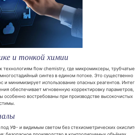
ке и тонкой химии
технологиям flow chemistry, где микромиксеры, трубчатые
 многостадийный синтез в едином потоке. Это существенно
с и минимизирует использование опасных реагентов. Инте
ления обеспечивает мгновенную корректировку параметров,
ды особенно востребованы при производстве высокочистых
стимы.
иалы
под УФ- и видимым светом без стехиометрических окислит
в: безопасное производство в контролируемых объёмах.