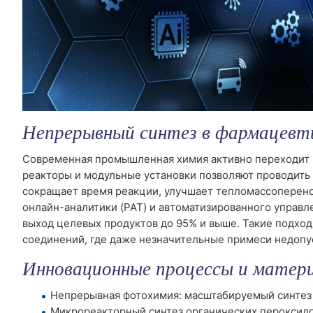
Непрерывный синтез в фармацевти
Современная промышленная химия активно переходит к 
реакторы и модульные установки позволяют проводить
сокращает время реакции, улучшает тепломассоперено
онлайн-аналитики (PAT) и автоматизированного управ
выход целевых продуктов до 95% и выше. Такие подхо
соединений, где даже незначительные примеси недопу
Инновационные процессы и матер
Непрерывная фотохимия: масштабируемый синтез 
Микрореакторный синтез органических пероксидо