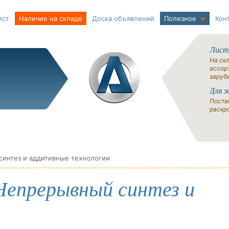
ист
Наличие на складе
Доска объявлений
Полезное
Кон
Лист
На ск
ассорт
заруб
Для з
Поста
раскро
интез и аддитивные технологии
Непрерывный синтез и
и