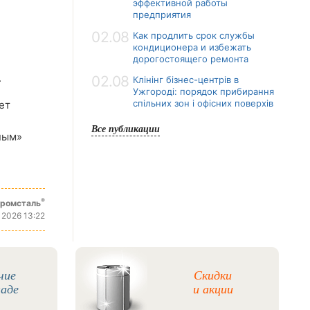
эффективной работы
предприятия
02.08
Как продлить срок службы
кондиционера и избежать
дорогостоящего ремонта
.
02.08
Клінінг бізнес-центрів в
Ужгороді: порядок прибирання
спільних зон і офісних поверхів
ет
Все публикации
ным»
®
промсталь
 2026 13:22
чие
Скидки
ладе
и акции