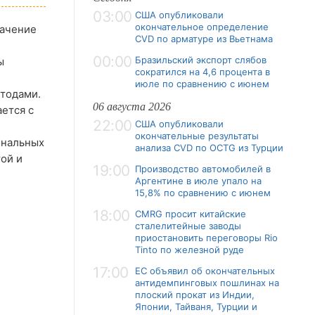
03:00
США опубликовали
окончательное определение
начение
CVD по арматуре из Вьетнама
00:00
Бразильский экспорт слябов
ы
сократился на 4,6 процента в
июле по сравнению с июнем
тодами.
06 августа 2026
ется с
22:00
США опубликовали
окончательные результаты
ональных
анализа CVD по OCTG из Турции
ой и
19:00
Производство автомобилей в
Аргентине в июле упало на
15,8% по сравнению с июнем
18:00
CMRG просит китайские
сталелитейные заводы
приостановить переговоры Rio
Tinto по железной руде
17:00
ЕС объявил об окончательных
антидемпинговых пошлинах на
плоский прокат из Индии,
Японии, Тайваня, Турции и