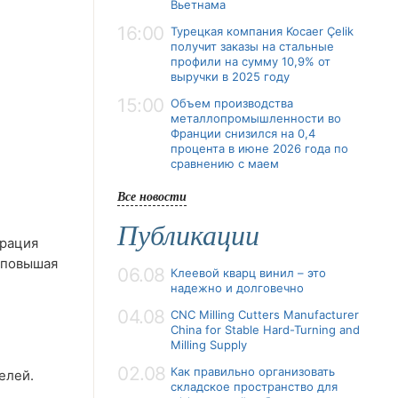
Вьетнама
16:00
Турецкая компания Kocaer Çelik
получит заказы на стальные
профили на сумму 10,9% от
выручки в 2025 году
15:00
Объем производства
металлопромышленности во
Франции снизился на 0,4
процента в июне 2026 года по
сравнению с маем
Все новости
Публикации
грация
 повышая
06.08
Клеевой кварц винил – это
надежно и долговечно
04.08
CNC Milling Cutters Manufacturer
China for Stable Hard-Turning and
Milling Supply
02.08
Как правильно организовать
елей.
складское пространство для