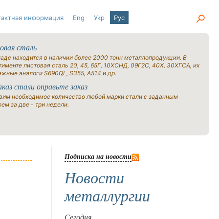
тактная информация
Eng
Укр
Рус
овая сталь
ладе находится в наличии более 2000 тонн металлопродукции. В
именте листовая сталь 20, 45, 65Г, 10ХСНД, 09Г2С, 40Х, 30ХГСА, их
ежные аналоги S690QL, S355, A514 и др.
аказ стали оправьте заказ
вим необходимое количество любой марки стали с заданным
ем за две - три недели.
Подписка на новости
Новости
металлургии
Сегодня