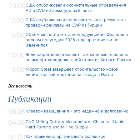
20:00
США опубликовали окончательные определения
AD и CVD по арматуре из Египта
17:00
США опубликовали предварительные результаты
проверки рекламы на CWP из Турции
15:00
Объем экспорта металлопродукции из Франции в
первом полугодии 2026 года практически не
изменился
14:00
Великобритания отменяет таможенные пошлины
на импорт холоднокатаной стали из Китая и России
13:00
Nippon Steel завершает строительство новой
линии горячей прокатки на заводе в Нагое
Все новости
Публикации
06.08
Клеевой кварц винил – это надежно и долговечно
04.08
CNC Milling Cutters Manufacturer China for Stable
Hard-Turning and Milling Supply
02.08
Как правильно организовать складское