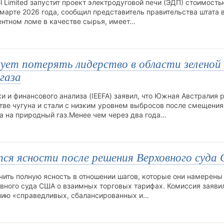
l Limited запустит проект электродуговой печи (ЭДП) стоимость
марте 2026 года, сообщил представитель правительства штата в
ентном ломе в качестве сырья, имеет…
ет потерять лидерство в области зеленой
 газа
 и финансового анализа (IEEFA) заявил, что Южная Австралия 
стве чугуна и стали с низким уровнем выбросов после смещения
а на природный газ.Менее чем через два года…
тся ясности после решения Верховного суд
ить полную ясность в отношении шагов, которые они намерены
вного суда США о взаимных торговых тарифах. Комиссия заявил
ению «справедливых, сбалансированных и…