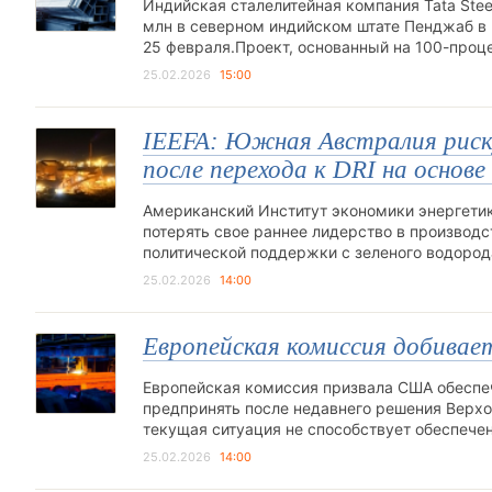
Индийская сталелитейная компания Tata Stee
млн в северном индийском штате Пенджаб в 
25 февраля.Проект, основанный на 100-проц
25.02.2026
15:00
IEEFA: Южная Австралия риску
после перехода к DRI на основе
Американский Институт экономики энергетики
потерять свое раннее лидерство в производ
политической поддержки с зеленого водород
25.02.2026
14:00
Европейская комиссия добивае
Европейская комиссия призвала США обеспеч
предпринять после недавнего решения Верхо
текущая ситуация не способствует обеспеч
25.02.2026
14:00