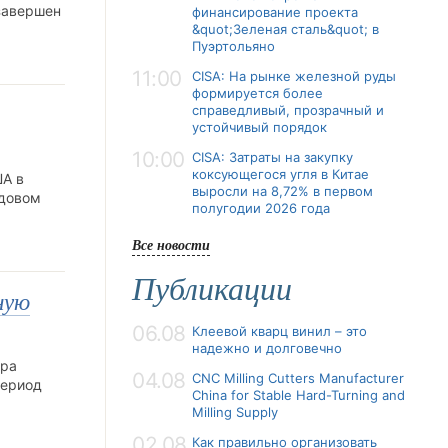
 завершен
финансирование проекта
&quot;Зеленая сталь&quot; в
Пуэртольяно
11:00
CISA: На рынке железной руды
формируется более
справедливый, прозрачный и
устойчивый порядок
10:00
CISA: Затраты на закупку
коксующегося угля в Китае
ША в
выросли на 8,72% в первом
одовом
полугодии 2026 года
Все новости
Публикации
ную
06.08
Клеевой кварц винил – это
надежно и долговечно
тра
04.08
CNC Milling Cutters Manufacturer
период
China for Stable Hard-Turning and
Milling Supply
02.08
Как правильно организовать