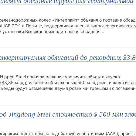
авляет обсадные трубы для геотермальной
железнодорожных колес «Интерпайп» объявил о поставке обса
OLICE GT-1 в Польше, поддерживая оценку гидрогеологических 
й установки.Высокопроизводительная обсадная…
 конвертируемых облигаций до рекордных $3,
Nippon Steel приняла решение увеличить объем выпуска
($3,85 млрд) из ранее объявленных 550 млрд иен, исходя из с
s.Бонды будут размещены двумя ровными траншами с погашен
д Jingdong Steel стоимостью $ 500 млн зав
жирским агентством по содействию инвестициям (AAPI), проект