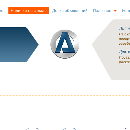
ист
Наличие на складе
Доска объявлений
Полезное
Кон
Лист
На ск
ассорт
заруб
Для з
Поста
раскро