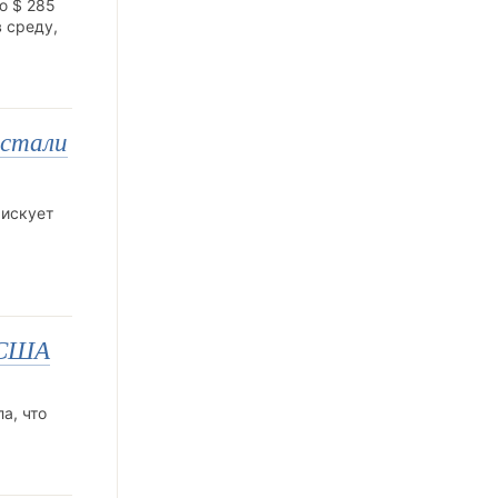
ю $ 285
 среду,
 стали
рискует
а США
а, что