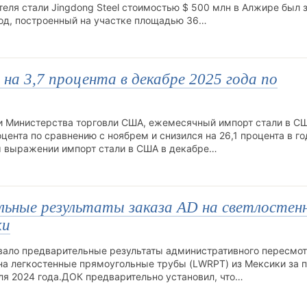
теля стали Jingdong Steel стоимостью $ 500 млн в Алжире был
од, построенный на участке площадью 36…
а 3,7 процента в декабре 2025 года по
 Министерства торговли США, ежемесячный импорт стали в С
оцента по сравнению с ноябрем и снизился на 26,1 процента в г
ом выражении импорт стали в США в декабре…
льные результаты заказа AD на светлостен
ки
вало предварительные результаты административного пересмо
на легкостенные прямоугольные трубы (LWRPT) из Мексики за 
юля 2024 года.ДОК предварительно установил, что…