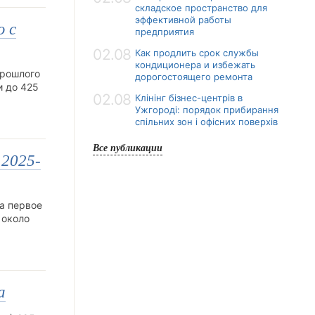
складское пространство для
эффективной работы
ю с
предприятия
02.08
Как продлить срок службы
кондиционера и избежать
прошлого
дорогостоящего ремонта
и до 425
02.08
Клінінг бізнес-центрів в
Ужгороді: порядок прибирання
спільних зон і офісних поверхів
Все публикации
 2025-
а первое
 около
а