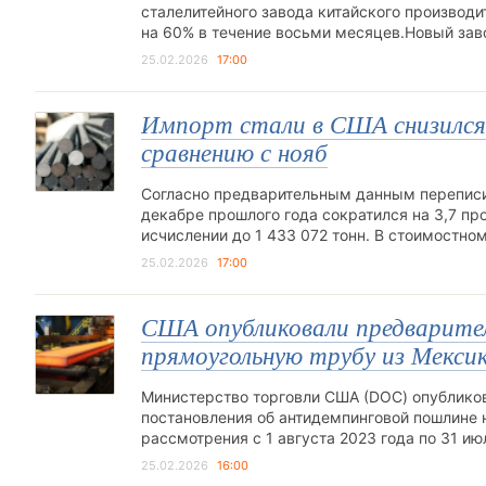
сталелитейного завода китайского производи
на 60% в течение восьми месяцев.Новый зав
25.02.2026
17:00
Импорт стали в США снизился н
сравнению с нояб
Согласно предварительным данным переписи
декабре прошлого года сократился на 3,7 пр
исчислении до 1 433 072 тонн. В стоимостн
25.02.2026
17:00
США опубликовали предварите
прямоугольную трубу из Мекси
Министерство торговли США (DOC) опублико
постановления об антидемпинговой пошлине 
рассмотрения с 1 августа 2023 года по 31 и
25.02.2026
16:00