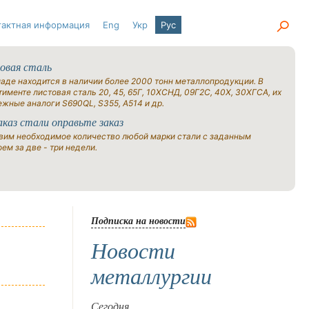
тактная информация
Eng
Укр
Рус
овая сталь
ладе находится в наличии более 2000 тонн металлопродукции. В
именте листовая сталь 20, 45, 65Г, 10ХСНД, 09Г2С, 40Х, 30ХГСА, их
ежные аналоги S690QL, S355, A514 и др.
аказ стали оправьте заказ
вим необходимое количество любой марки стали с заданным
ем за две - три недели.
Подписка на новости
Новости
металлургии
Сегодня