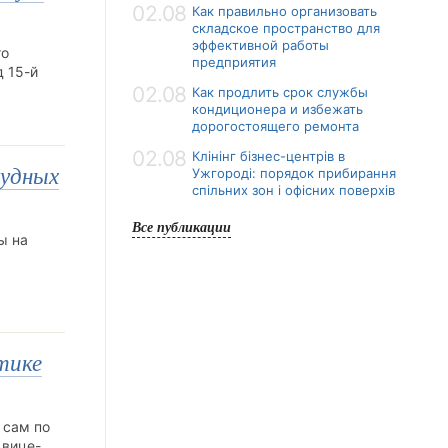
02.08
Как правильно организовать
складское пространство для
эффективной работы
го
предприятия
д 15-й
02.08
Как продлить срок службы
кондиционера и избежать
дорогостоящего ремонта
02.08
Клінінг бізнес-центрів в
рудных
Ужгороді: порядок прибирання
спільних зон і офісних поверхів
Все публикации
ы на
тике
 сам по
 вице-