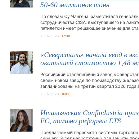
50-60 миллионов тонн
По словам Су Чангёна, заместителя генерал
сотрудничества CISA, выступавшего на Азиа
пятилетки имеет решающее значение для ст
20.07.2026
17:00
«Северсталь» начала ввод в э
окатышей стоимостью 1,48 мл
Российский сталелитейный завод «Северстал
своем новом заводе по производству железо
запланированы на третий квартал 2026 года
20.07.2026
16:00
Итальянская Confindustria пр
ЕС, помимо реформы ETS
Предлагаемый пересмотр системы торговли 
себе его будет недостаточно для защиты про