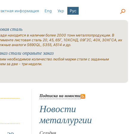
тактная информация
Eng
Укр
Рус
овая сталь
ладе находится в наличии более 2000 тонн металлопродукции. В
именте листовая сталь 20, 45, 65Г, 10ХСНД, 09Г2С, 40Х, 30ХГСА, их
ежные аналоги S690QL, S355, A514 и др.
аказ стали оправьте заказ
вим необходимое количество любой марки стали с заданным
ем за две - три недели.
Подписка на новости
Новости
металлургии
Сегодня