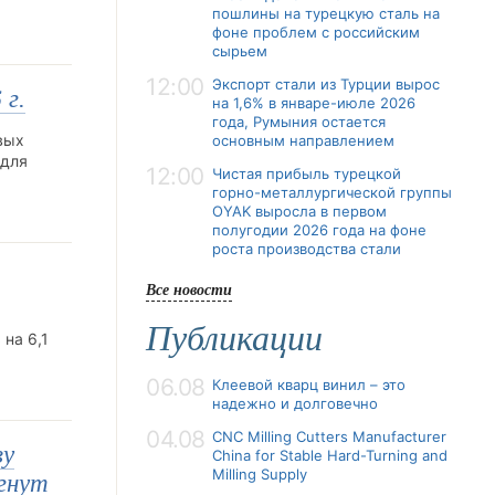
пошлины на турецкую сталь на
фоне проблем с российским
сырьем
12:00
Экспорт стали из Турции вырос
 г.
на 1,6% в январе-июле 2026
года, Румыния остается
вых
основным направлением
 для
12:00
Чистая прибыль турецкой
горно-металлургической группы
OYAK выросла в первом
полугодии 2026 года на фоне
роста производства стали
Все новости
Публикации
 на 6,1
06.08
Клеевой кварц винил – это
надежно и долговечно
04.08
CNC Milling Cutters Manufacturer
ву
China for Stable Hard-Turning and
Milling Supply
игнут