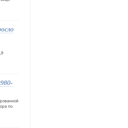
росло
,9
 980-
ированной
ора по