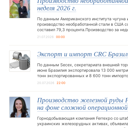
Производство необработанной 
неделя 2026 г.
По данным Американского института чугуна и
производство необработанной стали в США со
составил 79,3 процента.Производство за не
21.07.2026
00:00
Экспорт и импорт CRC Бразили
По данным Secex, секретариата внешней тор
июне Бразилия экспортировала 13 000 метрич
тонн экспортированных и 8 600 тонн импорт
20.07.2026
22:00
Производство железной руды Fe
на фоне сложной операционной
Горнодобывающая компания Ferrexpo со штаб
украинских железорудных активах, объявила