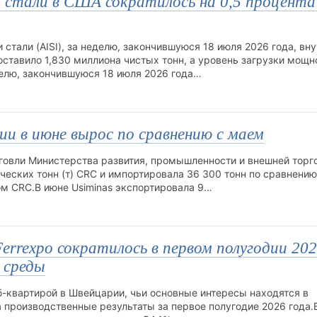
стали в США сократилось на 0,5 процента
 стали (AISI), за неделю, закончившуюся 18 июля 2026 года, вн
ставило 1,830 миллиона чистых тонн, а уровень загрузки мощн
делю, закончившуюся 18 июля 2026 года…
и в июне вырос по сравнению с маем
говли Министерства развития, промышленности и внешней торго
еских тонн (т) CRC и импортировала 36 300 тонн по сравнению
ом CRC.В июне Usiminas экспортировала 9…
rrexpo сократилось в первом полугодии 202
 среды
-квартирой в Швейцарии, чьи основные интересы находятся в
 производственные результаты за первое полугодие 2026 года.