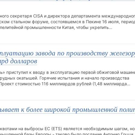
ьного секретаря CISA и директора департамента международно
тском стальном форуме, состоявшемся в Пекине 16 июля, перио
алелитейной промышленности Китая, чтобы укрепить…
ксплуатацию завода по производству железо
рд долларов
ь» приступил к вводу в эксплуатацию первой обжиговой машин
рудных окатышей. Горячие испытания и начало производства
.Проект стоимостью 116 миллиардов рублей (1,48 миллиарда…
изывает к более широкой промышленной поли
квотами на выбросы ЕС (ETS) является необходимым шагом, но
мышленной базы Европы - таково было послание Антонио Гоцци,