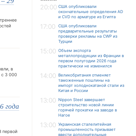
 – 29
20:00
США опубликовали
окончательные определения AD
и CVD по арматуре из Египта
утреннее
17:00
остей
США опубликовали
предварительные результаты
проверки рекламы на CWP из
Турции
15:00
Объем экспорта
металлопродукции из Франции в
первом полугодии 2026 года
практически не изменился
вли, в
 с 3 000
14:00
Великобритания отменяет
таможенные пошлины на
импорт холоднокатаной стали из
Китая и России
13:00
Nippon Steel завершает
строительство новой линии
6 года
горячей прокатки на заводе в
Нагое
13:00
Украинская сталелитейная
промышленность призывает
В первой
ввести дополнительные