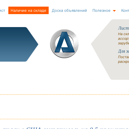
ист
Наличие на складе
Доска объявлений
Полезное
Кон
Лист
На ск
ассорт
заруб
Для з
Поста
раскро