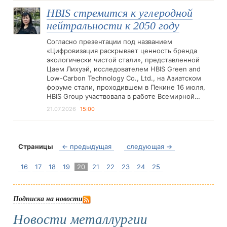
HBIS стремится к углеродной
нейтральности к 2050 году
Согласно презентации под названием
«Цифровизация раскрывает ценность бренда
экологически чистой стали», представленной
Цаем Лихуэй, исследователем HBIS Green and
Low-Carbon Technology Co., Ltd., на Азиатском
форуме стали, проходившем в Пекине 16 июля,
HBIS Group участвовала в работе Всемирной…
21.07.2026
15:00
Страницы
← предыдущая
следующая →
16
17
18
19
20
21
22
23
24
25
Подписка на новости
Новости металлургии