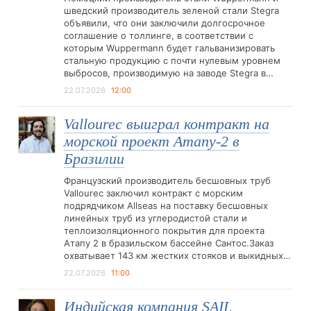
шведский производитель зеленой стали Stegra
объявили, что они заключили долгосрочное
соглашение о толлинге, в соответствии с
которым Wuppermann будет гальванизировать
стальную продукцию с почти нулевым уровнем
выбросов, производимую на заводе Stegra в…
22.07.2026
12:00
Vallourec выиграл контракт на
морской проект Атапу-2 в
Бразилии
Французский производитель бесшовных труб
Vallourec заключил контракт с морским
подрядчиком Allseas на поставку бесшовных
линейных труб из углеродистой стали и
теплоизоляционного покрытия для проекта
Атапу 2 в бразильском бассейне Сантос.Заказ
охватывает 143 км жестких стояков и выкидных…
22.07.2026
11:00
Индийская компания SAIL