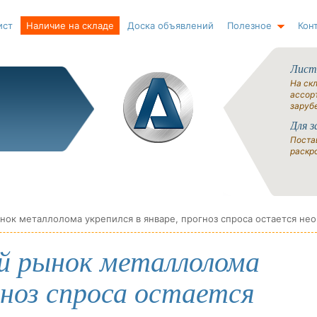
ист
Наличие на складе
Доска объявлений
Полезное
Кон
Лист
На ск
ассорт
заруб
Для з
Поста
раскро
ий рынок металлолома
гноз спроса остается