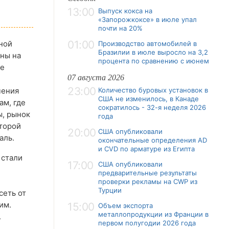
13:00
Выпуск кокса на
«Запорожкоксе» в июле упал
почти на 20%
01:00
ной
Производство автомобилей в
Бразилии в июле выросло на 3,2
ены на
процента по сравнению с июнем
ее
07 августа 2026
23:00
чения
Количество буровых установок в
США не изменилось, в Канаде
ам, где
сократилось - 32-я неделя 2026
ы, рынок
года
второй
20:00
США опубликовали
аль.
окончательные определения AD
и CVD по арматуре из Египта
 стали
17:00
США опубликовали
предварительные результаты
проверки рекламы на CWP из
Турции
сеть от
им.
15:00
Объем экспорта
металлопродукции из Франции в
.
первом полугодии 2026 года