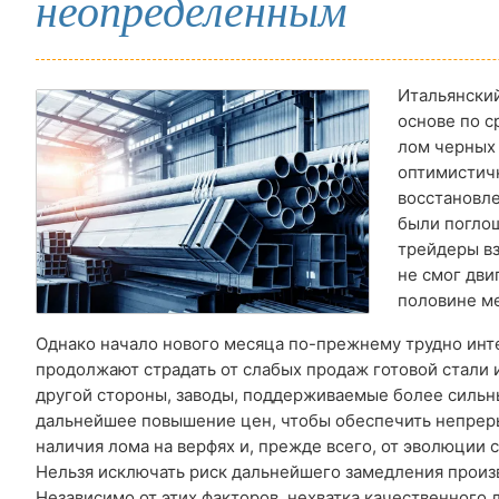
неопределенным
Итальянский
основе по с
лом черных 
оптимистичн
восстановле
были поглощ
трейдеры вз
не смог дви
половине ме
Однако начало нового месяца по-прежнему трудно инт
продолжают страдать от слабых продаж готовой стали 
другой стороны, заводы, поддерживаемые более сильн
дальнейшее повышение цен, чтобы обеспечить непрерыв
наличия лома на верфях и, прежде всего, от эволюции с
Нельзя исключать риск дальнейшего замедления произ
Независимо от этих факторов, нехватка качественного