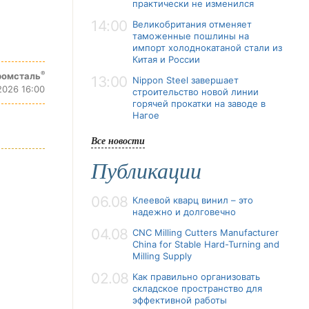
практически не изменился
14:00
Великобритания отменяет
таможенные пошлины на
импорт холоднокатаной стали из
Китая и России
®
ромсталь
13:00
Nippon Steel завершает
2026 16:00
строительство новой линии
горячей прокатки на заводе в
Нагое
Все новости
Публикации
06.08
Клеевой кварц винил – это
надежно и долговечно
04.08
CNC Milling Cutters Manufacturer
China for Stable Hard-Turning and
Milling Supply
02.08
Как правильно организовать
складское пространство для
эффективной работы