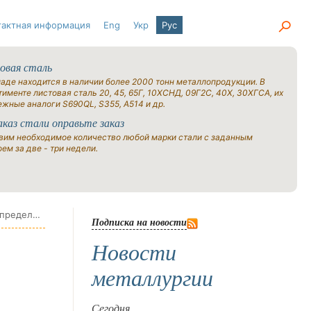
тактная информация
Eng
Укр
Рус
овая сталь
ладе находится в наличии более 2000 тонн металлопродукции. В
именте листовая сталь 20, 45, 65Г, 10ХСНД, 09Г2С, 40Х, 30ХГСА, их
ежные аналоги S690QL, S355, A514 и др.
аказ стали оправьте заказ
вим необходимое количество любой марки стали с заданным
ем за две - три недели.
Assofermet: Итальянский рынок металлолома укрепился в январе, прогноз спроса остается неопределенным
Подписка на новости
Новости
металлургии
Сегодня