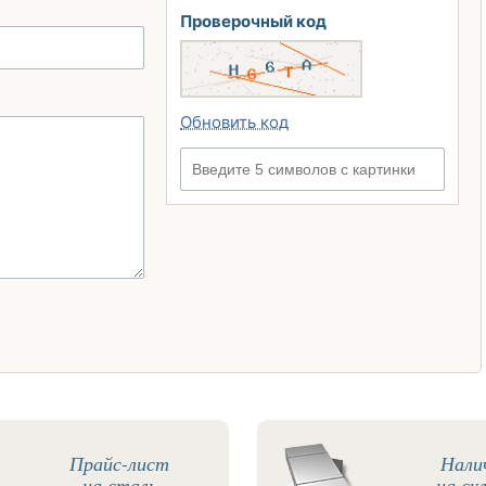
Проверочный код
Обновить код
Введите 5 символов с картинки
Прайс-лист
Нали
на сталь
на ск