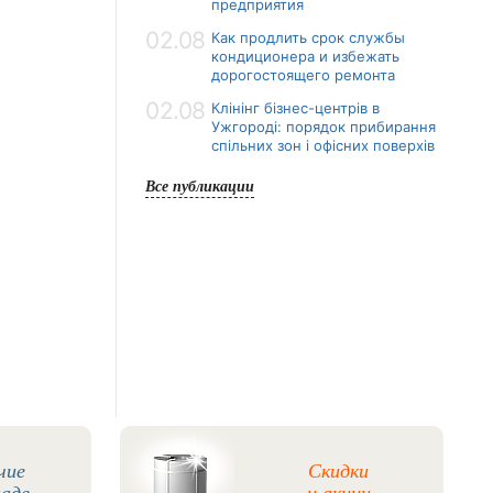
предприятия
02.08
Как продлить срок службы
кондиционера и избежать
дорогостоящего ремонта
02.08
Клінінг бізнес-центрів в
Ужгороді: порядок прибирання
спільних зон і офісних поверхів
Все публикации
чие
Скидки
ладе
и акции