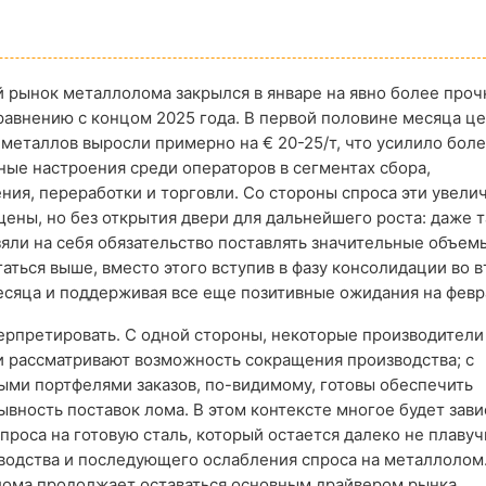
 рынок металлолома закрылся в январе на явно более проч
равнению с концом 2025 года. В первой половине месяца ц
металлов выросли примерно на € 20-25/т, что усилило бол
ые настроения среди операторов в сегментах сбора,
ния, переработки и торговли. Со стороны спроса эти увели
ены, но без открытия двери для дальнейшего роста: даже т
яли на себя обязательство поставлять значительные объем
гаться выше, вместо этого вступив в фазу консолидации во 
сяца и поддерживая все еще позитивные ожидания на февр
ерпретировать. С одной стороны, некоторые производители
и рассматривают возможность сокращения производства; с
ыми портфелями заказов, по-видимому, готовы обеспечить
ность поставок лома. В этом контексте многое будет зави
проса на готовую сталь, который остается далеко не плавуч
водства и последующего ослабления спроса на металлолом
 лома продолжает оставаться основным драйвером рынка.