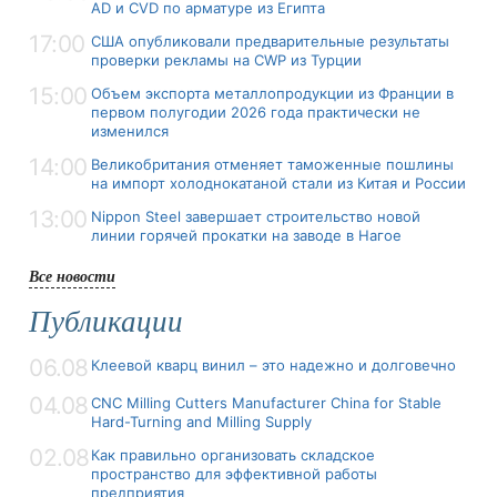
AD и CVD по арматуре из Египта
17:00
США опубликовали предварительные результаты
проверки рекламы на CWP из Турции
15:00
Объем экспорта металлопродукции из Франции в
первом полугодии 2026 года практически не
изменился
14:00
Великобритания отменяет таможенные пошлины
на импорт холоднокатаной стали из Китая и России
13:00
Nippon Steel завершает строительство новой
линии горячей прокатки на заводе в Нагое
Все новости
Публикации
06.08
Клеевой кварц винил – это надежно и долговечно
04.08
CNC Milling Cutters Manufacturer China for Stable
Hard-Turning and Milling Supply
02.08
Как правильно организовать складское
пространство для эффективной работы
предприятия