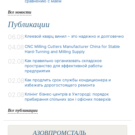
сравнению с маем
Все новости
Публикации
06.08
Клеевой кварц винил – это надежно и долговечно
04.08
CNC Milling Cutters Manufacturer China for Stable
Hard-Turning and Milling Supply
02.08
Как правильно организовать складское
пространство для эффективной работы
предприятия
02.08
Как продлить срок службы кондиционера и
избежать дорогостоящего ремонта
02.08
Клінінг бізнес-центрів в Ужгороді: порядок
прибирання спільних зон і офісних поверхів
Все публикации
АЗОВПРОМСТАЛЬ