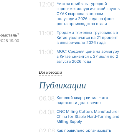
12:00
Чистая прибыль турецкой
горно-металлургической группы
OYAK выросла в первом
полугодии 2026 года на фоне
роста производства стали
11:00
Продажи тяжелых грузовиков в
®
ромсталь
Китае увеличатся на 21 процент
2026 19:00
в январе-июле 2026 года
11:00
MOC: Средняя цена на арматуру
в Китае снизится с 27 июля по 2
августа 2026 года
Все новости
Публикации
06.08
Клеевой кварц винил – это
надежно и долговечно
04.08
CNC Milling Cutters Manufacturer
China for Stable Hard-Turning and
Milling Supply
02.08
Как правильно организовать