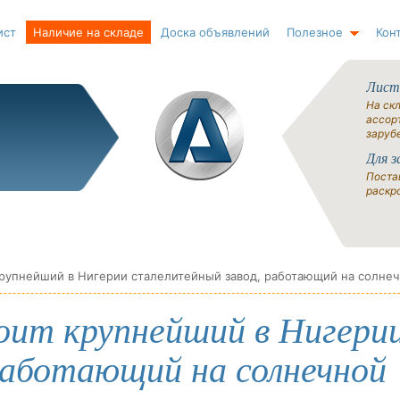
ист
Наличие на складе
Доска объявлений
Полезное
Кон
Лист
На ск
ассорт
заруб
Для з
Поста
раскро
троит крупнейший в Нигери
работающий на солнечной