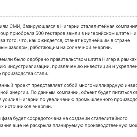
ям СМИ, базирующаяся в Нигерии сталелитейная компания 
Group приобрела 500 гектаров земли в нигерийском штате Ни
ва того, что, как ожидается, станет крупнейшим в стране
ным заводом, работающим на солнечной энергии.
емли было одобрено правительством штата Нигер в рамках
вию индустриализации, привлечению инвестиций и укрепле
 производства стали.
анный проект представляет собой многомиллиардную инве
ной энергии. По данным компании, объект будет питаться о
я усилия Нигерии по увеличению промышленного производс
х источников энергии.
я фаза будет сосредоточена на создании сталелитейного
мпания еще не раскрыла планируемую производственную мо