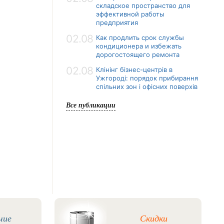
складское пространство для
эффективной работы
предприятия
02.08
Как продлить срок службы
кондиционера и избежать
дорогостоящего ремонта
02.08
Клінінг бізнес-центрів в
Ужгороді: порядок прибирання
спільних зон і офісних поверхів
Все публикации
чие
Скидки