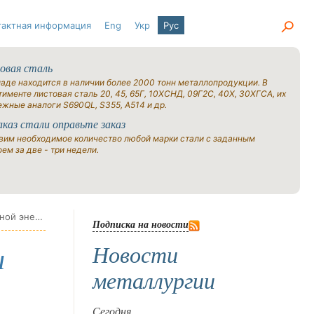
тактная информация
Eng
Укр
Рус
овая сталь
ладе находится в наличии более 2000 тонн металлопродукции. В
именте листовая сталь 20, 45, 65Г, 10ХСНД, 09Г2С, 40Х, 30ХГСА, их
ежные аналоги S690QL, S355, A514 и др.
аказ стали оправьте заказ
вим необходимое количество любой марки стали с заданным
ем за две - три недели.
African Industries построит крупнейший в Нигерии сталелитейный завод, работающий на солнечной энергии
Подписка на новости
Новости
и
металлургии
Сегодня