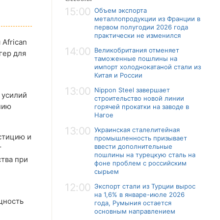
15:00
Объем экспорта
металлопродукции из Франции в
первом полугодии 2026 года
практически не изменился
African
14:00
Великобритания отменяет
гер для
таможенные пошлины на
импорт холоднокатаной стали из
Китая и России
13:00
Nippon Steel завершает
 усилий
строительство новой линии
нию
горячей прокатки на заводе в
Нагое
13:00
Украинская сталелитейная
стицию и
промышленность призывает
ввести дополнительные
т
пошлины на турецкую сталь на
тва при
фоне проблем с российским
сырьем
12:00
Экспорт стали из Турции вырос
на 1,6% в январе-июле 2026
щность
года, Румыния остается
основным направлением