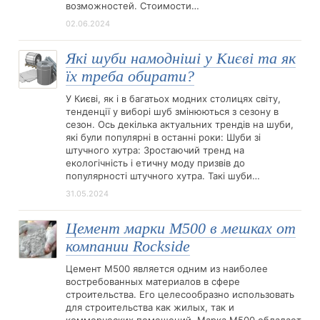
возможностей. Стоимости…
02.06.2024
Які шуби намодніші у Києві та як
їх треба обирати?
У Києві, як і в багатьох модних столицях світу,
тенденції у виборі шуб змінюються з сезону в
сезон. Ось декілька актуальних трендів на шуби,
які були популярні в останні роки: Шуби зі
штучного хутра: Зростаючий тренд на
екологічність і етичну моду призвів до
популярності штучного хутра. Такі шуби…
31.05.2024
Цемент марки М500 в мешках от
компании Rockside
Цемент М500 является одним из наиболее
востребованных материалов в сфере
строительства. Его целесообразно использовать
для строительства как жилых, так и