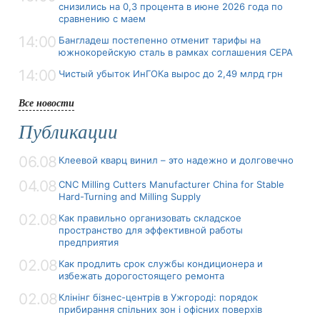
снизились на 0,3 процента в июне 2026 года по
сравнению с маем
14:00
Бангладеш постепенно отменит тарифы на
южнокорейскую сталь в рамках соглашения CEPA
14:00
Чистый убыток ИнГОКа вырос до 2,49 млрд грн
Все новости
Публикации
06.08
Клеевой кварц винил – это надежно и долговечно
04.08
CNC Milling Cutters Manufacturer China for Stable
Hard-Turning and Milling Supply
02.08
Как правильно организовать складское
пространство для эффективной работы
предприятия
02.08
Как продлить срок службы кондиционера и
избежать дорогостоящего ремонта
02.08
Клінінг бізнес-центрів в Ужгороді: порядок
прибирання спільних зон і офісних поверхів