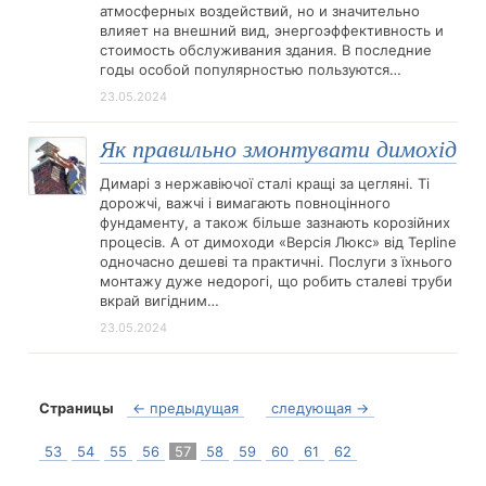
атмосферных воздействий, но и значительно
влияет на внешний вид, энергоэффективность и
стоимость обслуживания здания. В последние
годы особой популярностью пользуются…
23.05.2024
Як правильно змонтувати димохід
Димарі з нержавіючої сталі кращі за цегляні. Ті
дорожчі, важчі і вимагають повноцінного
фундаменту, а також більше зазнають корозійних
процесів. А от димоходи «Версія Люкс» від Tepline
одночасно дешеві та практичні. Послуги з їхнього
монтажу дуже недорогі, що робить сталеві труби
вкрай вигідним…
23.05.2024
Страницы
← предыдущая
следующая →
53
54
55
56
57
58
59
60
61
62