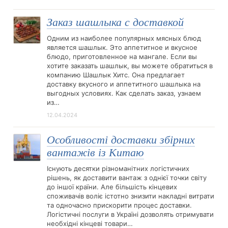
Заказ шашлыка с доставкой
Одним из наиболее популярных мясных блюд
является шашлык. Это аппетитное и вкусное
блюдо, приготовленное на мангале. Если вы
хотите заказать шашлык, вы можете обратиться в
компанию Шашлык Хитс. Она предлагает
доставку вкусного и аппетитного шашлыка на
выгодных условиях. Как сделать заказ, узнаем
из…
12.04.2024
Особливості доставки збірних
вантажів із Китаю
Існують десятки різноманітних логістичних
рішень, як доставити вантаж з однієї точки світу
до іншої країни. Але більшість кінцевих
споживачів воліє істотно знизити накладні витрати
та одночасно прискорити процес доставки.
Логістичні послуги в Україні дозволять отримувати
необхідні кінцеві товари…