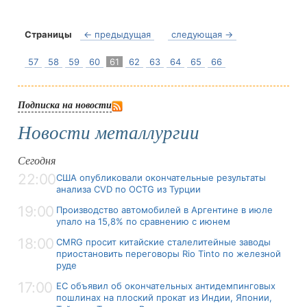
Страницы
← предыдущая
следующая →
57
58
59
60
61
62
63
64
65
66
Подписка на новости
Новости металлургии
Сегодня
22:00
США опубликовали окончательные результаты
анализа CVD по OCTG из Турции
19:00
Производство автомобилей в Аргентине в июле
упало на 15,8% по сравнению с июнем
18:00
CMRG просит китайские сталелитейные заводы
приостановить переговоры Rio Tinto по железной
руде
17:00
ЕС объявил об окончательных антидемпинговых
пошлинах на плоский прокат из Индии, Японии,