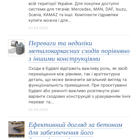
всій території України. Для покупки доступні
системи для тягачів: Mercedes, MAN, DAF, Isuzu,
Scania, KAMAZ та інші. Комплекти гідравліки
купити можна і для…
03.04.2024
Переваги та недоліки
металокаркасних сходів порівняно
з іншими конструкціями
Сходи в будівлі відіграють важливу роль, як засіб
переміщення між рівнями, так і архітектурна
деталь, що може визначити загальний вигляд та
функціональність приміщення. При проєктуванні
будівлі або ремонті важливо розглянути різні
варіанти сходових конструкцій з урахуванням їхніх
переваг та…
02.04.2024
Ефективний догляд за бетоном
для забезпечення його