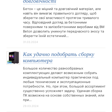
довговічності
Бетон – це міцний та довговічний матеріал, але
навіть він вимагає правильного догляду, щоб
зберегти свої властивості протягом тривалого
часу. Відповідний догляд за бетонними
поверхнями та залізобетонними виробами від BM
Beton дозволить уникнути передчасного зносу та
зберегти їхній естетичний…
31.03.2024
Как удачно подобрать сборку
компьютера
Большое количество разнообразных
комплектующих делают возможным собрать
индивидуальный компьютер практически под
любые технические и эксплуатационные
потребности. Но, при этом, большой ассортимент
существенно усложняет задачу. Удачная сборка
ПК возможна на основе собственных знаний, или
при…
29.03.2024