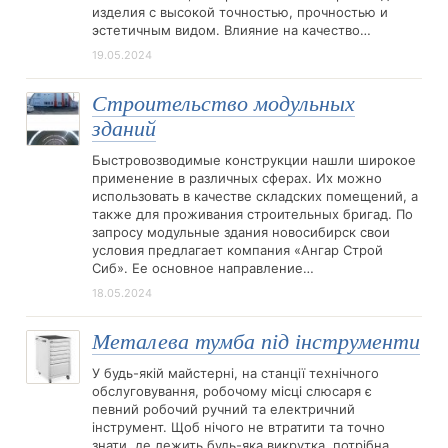
изделия с высокой точностью, прочностью и
эстетичным видом. Влияние на качество…
19.05.2024
Строительство модульных
зданий
Быстровозводимые конструкции нашли широкое
применение в различных сферах. Их можно
использовать в качестве складских помещений, а
также для проживания строительных бригад. По
запросу модульные здания новосибирск свои
условия предлагает компания «Ангар Строй
Сиб». Ее основное направление…
18.05.2024
Металева тумба під інструменти
У будь-якій майстерні, на станції технічного
обслуговування, робочому місці слюсаря є
певний робочий ручний та електричний
інструмент. Щоб нічого не втратити та точно
знати, де лежить будь-яка викрутка, потрібна