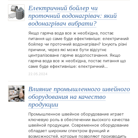
Електричний бойлер чи
проточний водонагрівач: який
водонагрівач вибрати?
Якщо гаряча вода все ж необхідна, постає
питання що саме буде ефективніше: електричний
бойлер чи проточний водонагрівач? Існують різні
причини, через які може бути відсутнє
централізоване гаряче водопостачання. Якщо
гаряча вода все ж необхідна, постає питання що
саме буде ефективніше: електричний…
22.05.2024
Влияние промышленного швейного
оборудования на качество
продукции
Промышленное швейное оборудование играет
ключевую роль в обеспечении высокого качества
швейной продукции. Современное оборудование
обладает широким спектром функций и
возможностей, которые позволяют производить