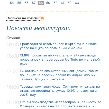
54
55
56
57
58
59
60
61
62
63
Подписка на новости
Новости металлургии
Сегодня
19:00
Производство автомобилей в Аргентине в июле
упало на 15,8% по сравнению с июнем
18:00
CMRG просит китайские сталелитейные заводы
приостановить переговоры Rio Tinto по железной
руде
17:00
ЕС объявил об окончательных антидемпинговых
пошлинах на плоский прокат из Индии, Японии,
Тайваня, Турции и Вьетнама
16:00
Турецкая компания Kocaer Çelik получит заказы на
стальные профили на сумму 10,9% от выручки в
2025 году
15:00
Объем производства металлопромышленности во
Франции снизился на 0,4 процента в июне 2026