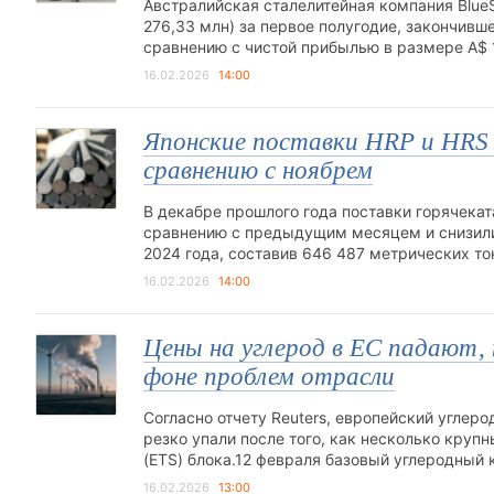
Австралийская сталелитейная компания BlueS
276,33 млн) за первое полугодие, закончивше
сравнению с чистой прибылью в размере A$ 
16.02.2026
14:00
Японские поставки HRP и HRS в
сравнению с ноябрем
В декабре прошлого года поставки горячекат
сравнению с предыдущим месяцем и снизилис
2024 года, составив 646 487 метрических т
16.02.2026
14:00
Цены на углерод в ЕС падают,
фоне проблем отрасли
Согласно отчету Reuters, европейский углер
резко упали после того, как несколько кру
(ETS) блока.12 февраля базовый углеродный
16.02.2026
13:00