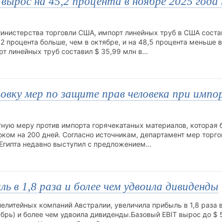
ырос на 45,2 процента в ноябре 2025 года 
инистерства торговли США, импорт линейных труб в США соста
,2 процента больше, чем в октябре, и на 48,5 процента меньше 
т линейных труб составил $ 35,99 млн в…
вку мер по защите прав человека при импо
тную меру против импорта горячекатаных материалов, которая 
оком на 200 дней. Согласно источникам, департамент мер торго
 Египта недавно выступил с предложением…
ль в 1,8 раза и более чем удвоила дивиденды
алелитейных компаний Австралии, увеличила прибыль в 1,8 раза 
брь) и более чем удвоила дивиденды.Базовый EBIT вырос до $ 