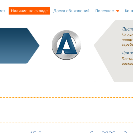
ист
Наличие на складе
Доска объявлений
Полезное
Кон
Лист
На ск
ассорт
заруб
Для з
Поста
раскро