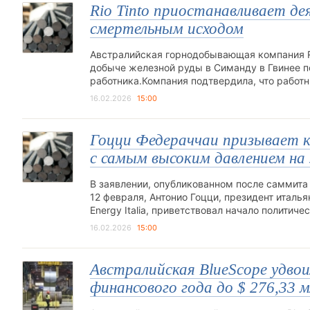
Rio Tinto приостанавливает де
смертельным исходом
Австралийская горнодобывающая компания Rio
добыче железной руды в Симанду в Гвинее п
работника.Компания подтвердила, что работн
16.02.2026
15:00
Гоцци Федераччаи призывает к
с самым высоким давлением на
В заявлении, опубликованном после саммита 
12 февраля, Антонио Гоцци, президент италья
Energy Italia, приветствовал начало полити
16.02.2026
15:00
Австралийская BlueScope удвои
финансового года до $ 276,33 м