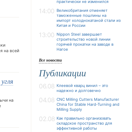
практически не изменился
14:00
Великобритания отменяет
таможенные пошлины на
импорт холоднокатаной стали из
Китая и России
13:00
Nippon Steel завершает
строительство новой линии
горячей прокатки на заводе в
вки
Нагое
я на всей
Все новости
Публикации
 угля
06.08
Клеевой кварц винил – это
надежно и долговечно
04.08
CNC Milling Cutters Manufacturer
ычи на
China for Stable Hard-Turning and
е
Milling Supply
02.08
Как правильно организовать
складское пространство для
эффективной работы