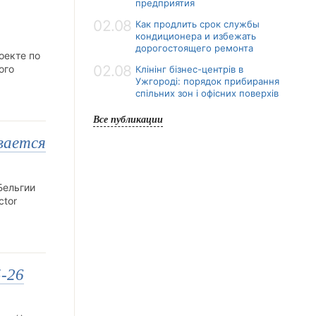
предприятия
02.08
Как продлить срок службы
кондиционера и избежать
дорогостоящего ремонта
оекте по
02.08
ого
Клінінг бізнес-центрів в
Ужгороді: порядок прибирання
спільних зон і офісних поверхів
Все публикации
вается
Бельгии
ctor
5-26