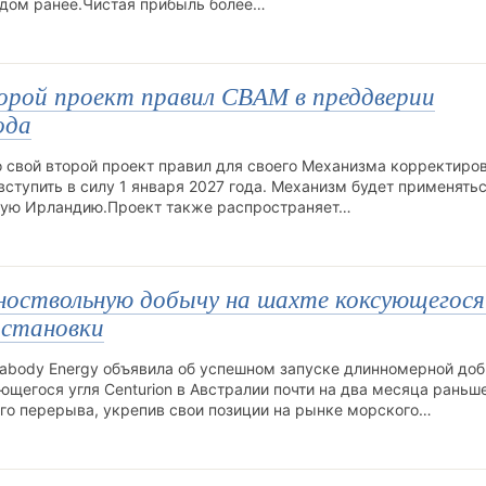
годом ранее.Чистая прибыль более…
орой проект правил CBAM в преддверии
ода
 свой второй проект правил для своего Механизма корректиро
ступить в силу 1 января 2027 года. Механизм будет применятьс
ную Ирландию.Проект также распространяет…
ноствольную добычу на шахте коксующегося
остановки
body Energy объявила об успешном запуске длинномерной доб
щегося угля Centurion в Австралии почти на два месяца раньш
го перерыва, укрепив свои позиции на рынке морского…