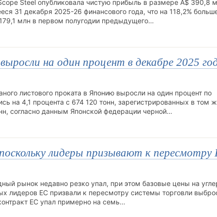
cope Steel опубликовала чистую прибыль в размере A$ 390,8 м
еся 31 декабря 2025-26 финансового года, что на 118,2% больш
179,1 млн в первом полугодии предыдущего…
ыросли на один процент в декабре 2025 го
аного листового проката в Японию выросли на один процент по
ь на 4,1 процента с 674 120 тонн, зарегистрированных в том 
онн, согласно данным Японской федерации черной…
 поскольку лидеры призывают к пересмотру 
одный рынок недавно резко упал, при этом базовые цены на угле
пных лидеров ЕС призвали к пересмотру системы торговли выбр
 контракт ЕС упал примерно на семь…