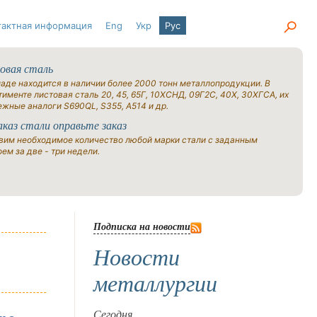
тактная информация
Eng
Укр
Рус
овая сталь
ладе находится в наличии более 2000 тонн металлопродукции. В
именте листовая сталь 20, 45, 65Г, 10ХСНД, 09Г2С, 40Х, 30ХГСА, их
ежные аналоги S690QL, S355, A514 и др.
аказ стали оправьте заказ
вим необходимое количество любой марки стали с заданным
ем за две - три недели.
Подписка на новости
Новости
металлургии
Сегодня