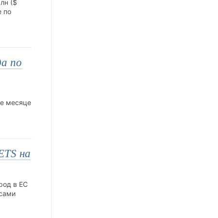
лн ($
е по
да по
же месяце
ETS на
род в ЕС
осами