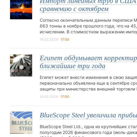
Импорт линейных труб в США в
сравнению с октябрем
Согласно окончательным данным переписи М
663 тонны в ноябре прошлого года, что на 45
исчислении. В стоимостном выражении импор
16.02.2026
17:00
Египет обдумывает корректиро
ближайшие три года
Египет может внести изменения в свою защи
первоначально объявлена еще в сентябре ср
защиты при министерстве внешней торговли
16.02.2026
17:00
BlueScope Steel увеличила прибы
BlueScope Steel Ltd., одна из крупнейших ст
полугодии 2026 финансового года (июль-дека