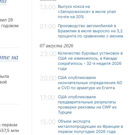
по
13:00
Выпуск кокса на
«Запорожкоксе» в июле упал
почти на 20%
вил 29
01:00
в годовом
Производство автомобилей в
Бразилии в июле выросло на 3,2
процента по сравнению с июнем
07 августа 2026
23:00
Количество буровых установок в
рте на
США не изменилось, в Канаде
сократилось - 32-я неделя 2026
года
была
20:00
США опубликовали
вой
окончательные определения AD
и CVD по арматуре из Египта
17:00
США опубликовали
предварительные результаты
проверки рекламы на CWP из
Турции
15:00
Объем экспорта
в первом
металлопродукции из Франции в
557,5 млн
первом полугодии 2026 года