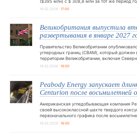
($395 млн) с $ 308,8 млн за тот же период 
16.02.2026
17:00
Великобритания выпустила вт
развертывания в январе 2027 г
Правительство Великобритании опубликовало
углеродных границ (CBAM), который должен в
территории Великобритании, включая Север
16.02.2026
16:00
Peabody Energy запускает длин
Centurion после восьмилетней 
Американская угледобывающая компания Pea
своей высококлассной шахте твердого коксую
первоначального графика после восьмилетне
16.02.2026
16:00